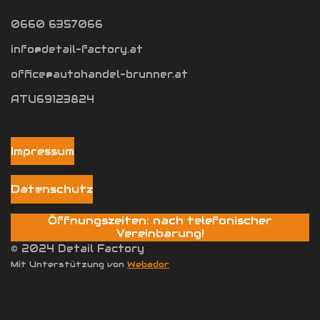
0660 6357066
info@detail-factory.at
office@autohandel-brunner.at
ATU69123824
Impressum
Datenschutz
Öffnungszeiten: nach telefonischer
Vereinbarung!
© 2024 Detail Factory
Mit Unterstützung von
Webador