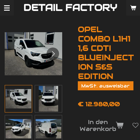
DETAIL FACTORY
Zum
Hauptinhalt
springen
OPEL
COMBO L1H1
1,6 CDTI
BLUEINJECT
ION S&S
EDITION
MwSt. ausweisbar
€ 12.980,00
In den
Warenkorb