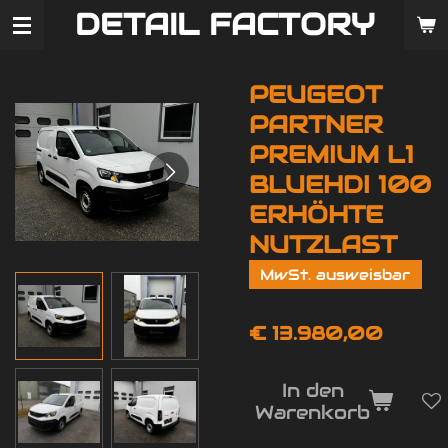
DETAIL FACTORY
Zum
Hauptinhalt
springen
PEUGEOT
PARTNER
PREMIUM L1
BLUEHDI 100
ERHÖHTE
NUTZLAST
MwSt. ausweisbar
€ 13.980,00
In den
Warenkorb