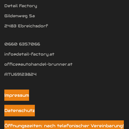
Detail Factory
Gildenweg 5a
2483 Ebreichsdorf
0660 6357066
info@detail-factory.at
office@autohandel-brunner.at
ATU69123824
Impressum
Datenschutz
Öffnungszeiten: nach telefonischer Vereinbarung!